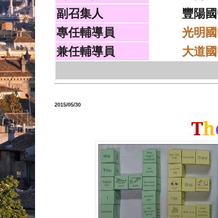
副召集人
豐陽國
專任輔導員
光明國
兼任輔導員
大道國
2015/05/30
T
h