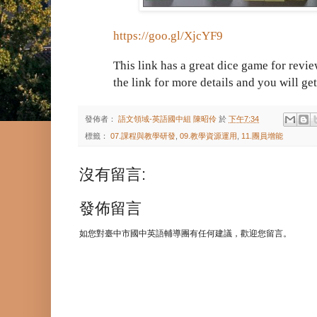
https://goo.gl/XjcYF9
This link has a great dice game for revie
the link for more details and you will get 
發佈者：
語文領域-英語國中組 陳昭伶
於
下午7:34
標籤：
07.課程與教學研發
,
09.教學資源運用
,
11.團員增能
沒有留言:
發佈留言
如您對臺中市國中英語輔導團有任何建議，歡迎您留言。