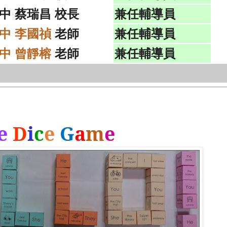
中 蔡瑞昌 校長
兼任輔導員
中 李國禎
老師
兼任輔導員
中 曾靜榕
老師
兼任輔導員
e
D
i
c
e
G
a
m
e