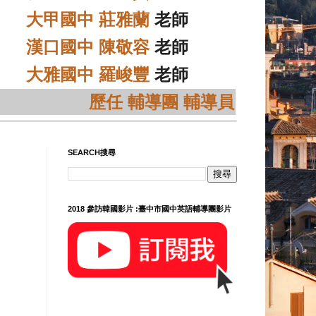
大甲國中 莊雅蘭
老師
漢口國中 陳敬容
老師
大雅國中 羅峻豐
老師
歷任 輔導團 輔導員
SEARCH搜尋
2018 參訪韓國影片 :臺中市國中英語輔導團影片