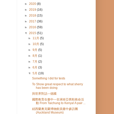
►
2020
(8)
►
2019
(16)
►
2018
(15)
►
2017
(36)
►
2016
(59)
▼
2015
(51)
►
11月
(5)
►
10月
(5)
►
9月
(5)
►
8月
(1)
►
7月
(2)
►
6月
(3)
▼
5月
(19)
Something I did for tests
To Show great respect to what sherry
has been doing
與世界對話—德國
國際教育在臺中—非洲肯亞舊鞋救命活
動 From Taichung to Kenya! A pair ...
紐西蘭奧克蘭博物館員臺中參訪團
(Auckland Museum)