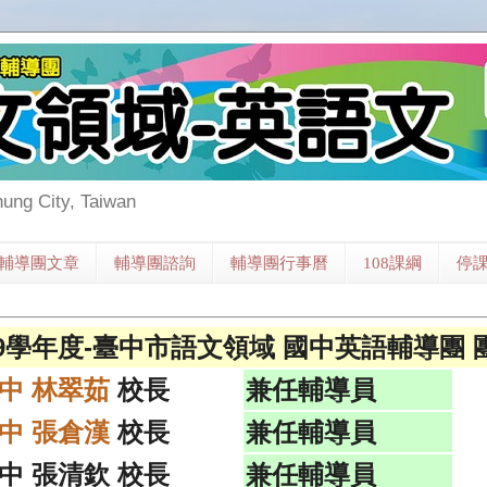
hung City, Taiwan
輔導團文章
輔導團諮詢
輔導團行事曆
108課綱
停
09學年度-臺中市語文領域 國中英語輔導團 
中 林翠茹
校長
兼任輔導員
中 張倉漢
校長
兼任輔導員
中 張清欽 校長
兼任輔導員