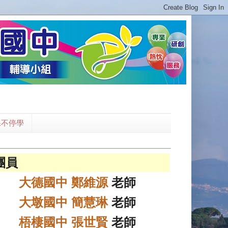
課不停學
團員
大德國中 鄭維源
老師
大墩國中 簡慧琳
老師
梧棲國中 張世賢
老師