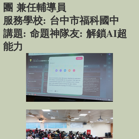
團 兼任輔導員
服務學校
:
台中市福科國中
講題
:
命題神隊友
:
解鎖
AI
超
能力