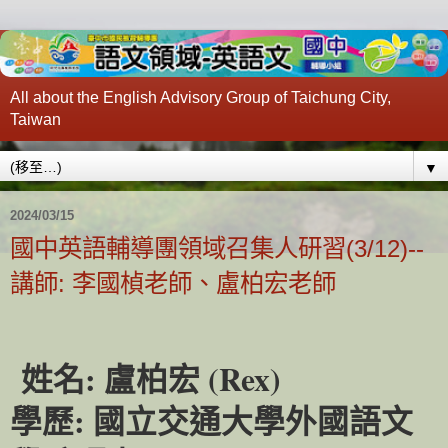
All about the English Advisory Group of Taichung City,
Taiwan
▼
2024/03/15
國中英語輔導團領域召集人研習(3/12)--
講師: 李國楨老師、盧柏宏老師
姓名
:
盧柏宏
(Rex)
學歷
:
國立交通大學外國語文