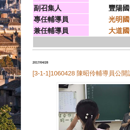
副召集人
豐陽國
專任輔導員
光明國
兼任輔導員
大道國
2017/04/28
[3-1-1]1060428 陳昭伶輔導員公開