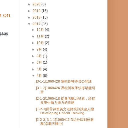
►
2020
(8)
►
2019
(16)
 on
►
2018
(15)
▼
2017
(36)
►
12月
(4)
支持率
►
11月
(2)
►
10月
(2)
►
9月
(4)
►
8月
(1)
►
6月
(1)
►
5月
(4)
▼
4月
(8)
[3-1-1]1060428 陳昭伶輔導員公開課
[3-1-2]1060426 課程與教學領導增能研
習
[2-1-2]1060418 從會考聽力試題，談提
昇學生聽力能力的策略
[1-2-3]與菲律賓英文老師視訊談論人權
Developing Critical Thinking...
[2-2-3, 3-1-1]1060411 D組分區到校服
務(@順天國中)