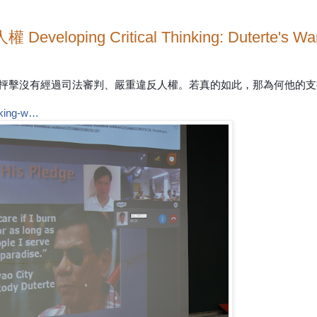
oping Critical Thinking: Duterte's War
體大力抨擊沒有經過司法審判、嚴重違反人權。若真的如此，那為何他的
inking-w…