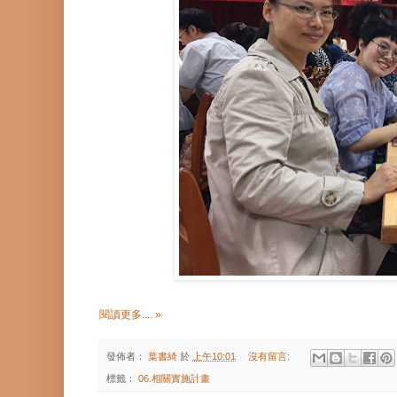
閱讀更多.... »
發佈者：
葉書綺
於
上午10:01
沒有留言:
標籤：
06.相關實施計畫