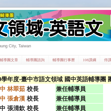
hung City, Taiwan
輔導團文章
輔導團諮詢
輔導團行事曆
108課綱
停
09學年度-臺中市語文領域 國中英語輔導團 
中 林翠茹
校長
兼任輔導員
中 張倉漢
校長
兼任輔導員
中 張清欽 校長
兼任輔導員