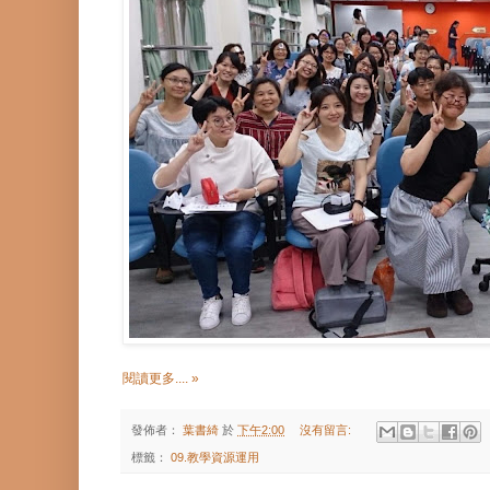
閱讀更多.... »
發佈者：
葉書綺
於
下午2:00
沒有留言:
標籤：
09.教學資源運用