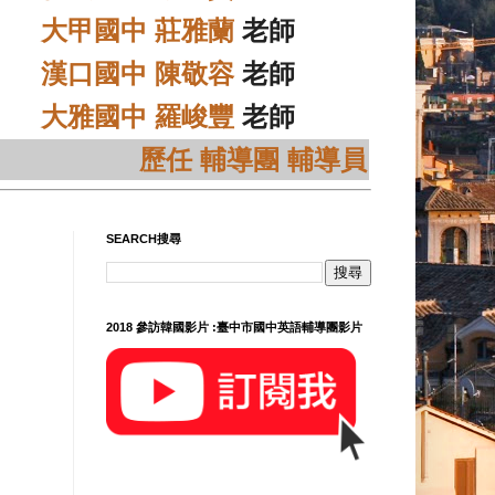
大甲國中 莊雅蘭
老師
漢口國中 陳敬容
老師
大雅國中 羅峻豐
老師
歷任 輔導團 輔導員
SEARCH搜尋
2018 參訪韓國影片 :臺中市國中英語輔導團影片