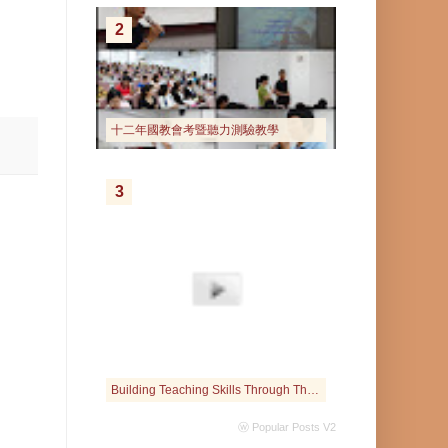
2
十二年國教會考暨聽力測驗教學
3
Building Teaching Skills Through The Interactive Web
ⓦ Popular Posts V2