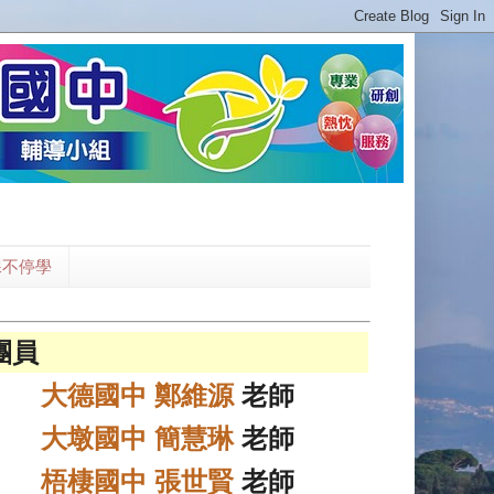
課不停學
團員
大德國中 鄭維源
老師
大墩國中 簡慧琳
老師
梧棲國中 張世賢
老師