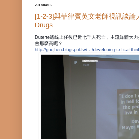
2017/04/15
[1-2-3]與菲律賓英文老師視訊談論人權 Devel
Drugs
Duterte總統上任後已近七千人死亡，主流媒
會那麼高呢？
http://guojhen.blogspot.tw/…/developing-critical-th