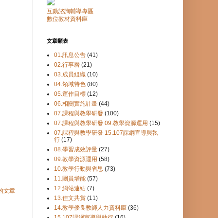
互動諮詢輔導專區
數位教材資料庫
文章類表
01.訊息公告
(41)
02.行事曆
(21)
03.成員組織
(10)
04.領域特色
(80)
05.運作目標
(12)
06.相關實施計畫
(44)
07.課程與教學研發
(100)
07.課程與教學研發 09.教學資源運用
(15)
07.課程與教學研發 15.107課綱宣導與執
行
(17)
08.學習成效評量
(27)
09.教學資源運用
(58)
10.教學行動與省思
(73)
11.團員增能
(57)
12.網站連結
(7)
的文章
13.佳文共賞
(11)
14.教學優良教師人力資料庫
(36)
15.107課綱宣導與執行
(16)