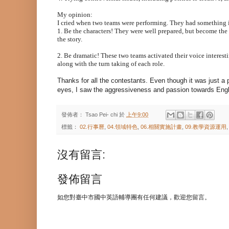
My opinion:
I cried when two teams were performing. They had something
1. Be the characters! They were well prepared, but become the 
the story.
2. Be dramatic! These two teams activated their voice interesti
along with the turn taking of each role.
Thanks for all the contestants. Even though it was just a 
eyes, I saw the aggressiveness and passion towards Engli
發佈者：
Tsao Pei- chi
於
上午9:00
標籤：
02.行事曆
,
04.領域特色
,
06.相關實施計畫
,
09.教學資源運用
沒有留言:
發佈留言
如您對臺中市國中英語輔導團有任何建議，歡迎您留言。