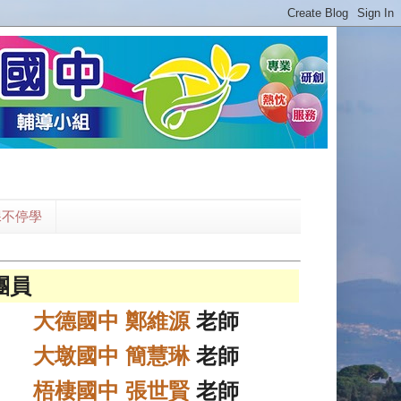
課不停學
團員
大德國中 鄭維源
老師
大墩國中 簡慧琳
老師
梧棲國中 張世賢
老師