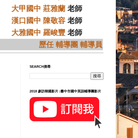
大甲國中 莊雅蘭
老師
漢口國中 陳敬容
老師
大雅國中 羅峻豐
老師
歷任 輔導團 輔導員
SEARCH搜尋
2018 參訪韓國影片 :臺中市國中英語輔導團影片