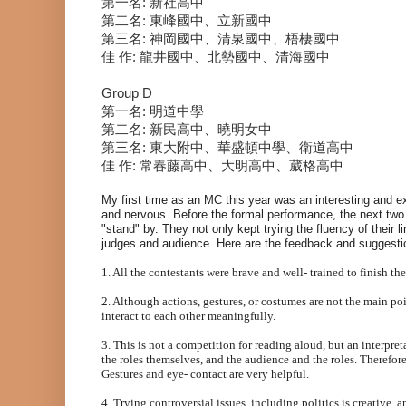
第一名
:
新社高中
第二名
:
東峰國中、立新國中
第三名
:
神岡國中、清泉國中、梧棲國中
佳
作
:
龍井國中、北勢國中、清海國中
Group D
第一名
:
明道中學
第二名
:
新民高中、曉明女中
第三名
:
東大附中、華盛頓中學、衛道高中
佳
作
:
常春藤高中、大明高中、葳格高中
My first time as an MC this year was an interesting and 
and nervous. Before the formal performance, the next two
"stand" by. They not only kept trying the fluency of their 
judges and audience. Here are the feedback and suggesti
1. All the contestants were brave and well- trained to finish th
2. Although actions, gestures, or costumes are not the main poi
interact to each other meaningfully.
3. This is not a competition for reading aloud, but an interpre
the roles themselves, and the audience and the roles. Therefore
Gestures and eye- contact are very helpful.
4. Trying controversial issues, including politics is creative, a