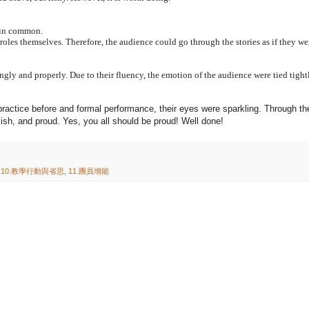
 in common.
roles themselves. Therefore, the audience could go through the stories as if they we
ngly and properly. Due to their fluency, the emotion of the audience were tied tight
practice before and formal performance, their eyes were sparkling. Through the
sh, and proud. Yes, you all should be proud! Well done!
,
10.教學行動與省思
,
11.團員增能