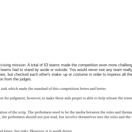
excising mission. A total of 63 teams made the competition even more challen
 teams had to stand by aside or outside. You would never see any team reall
lines, but checked each other's make- up or costume in order to impress all th
on from the judges.
e task which made the standard of this competition better and better.
nt for judgment, however, to make these aids proper is able to help release the tens
tation of the scrip. The performers need to be the media between the roles and thems
, the performers should not just read, but involve themselves into the roles and the 
nd brave, but risky. However, it is worth doing.