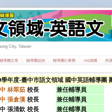
hung City, Taiwan
輔導團文章
輔導團諮詢
輔導團行事曆
108課綱
停
09學年度-臺中市語文領域 國中英語輔導團 
中 林翠茹
校長
兼任輔導員
中 張倉漢
校長
兼任輔導員
中 張清欽 校長
兼任輔導員