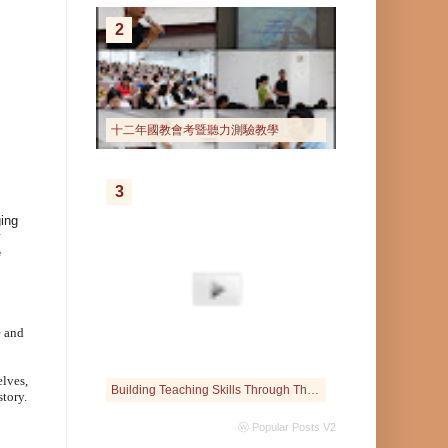
2
十二年國教會考暨聽力測驗教學
3
ging
y
e
e and
elves,
Building Teaching Skills Through The Interactive Web
story.
ⓦ Popular Posts V2