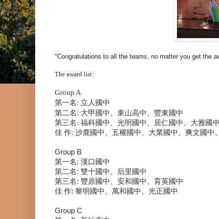
"Congratulations to all the teams, no matter you get the a
The award list:
Group A
第一名
立人國中
:
第二名
大甲國中、東山高中、豐東國中
:
第三名
:
福科國中、光明國中、居仁國中、大雅國
佳
作
:
沙鹿國中、五權國中、大業國中、爽文國中
Group B
第一名
:
漢口國中
第二名
:
雙十國中、后里國中
第三名
:
豐原國中、安和國中、育英國中
佳
作
:
黎明國中、萬和國中、光正國中
Group C