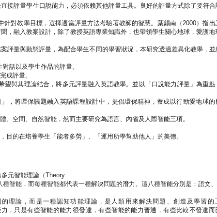
法直接評量學生口說能力，必須依賴其他評量工具。良好的評量方式除了要符合
中針對教學目標，選擇適當評量方法考驗著教師的智慧。
葉錫南
（
2000
）
指出
新聞，融入教案設計，除了教授英語專業知識外，也帶領學生關心地球，愛護地
檔案評量與動態評量，為配合學生不同的學習狀況，本研究透過差異化教學，並
生對話以及學生作品的評量。
完成評量。
希望與其理論結合，將
多元評量融入英語教學。
並以「口說能力評量」為重點
日」，將環保議題融入英語課程設計中，提倡環保精神，養成以行動愛地球的
體、空間、自然智能，然而主要研究為語言、內省及人際智能三項。
，目的在培養學生「能者多勞」、「運用所學幫助他人」的美德。
出多元智能理論（
Theory
八種智能，而每種智能都代表一種解決問題的潛力。這八種智能分別是：語文、
別的理論，而是一種認知功能理論，是人類用來解決問題、創造及學習的
能力，只是有些智能的能力很發達，有些智能的能力普通，有些比較不發達而