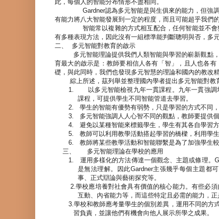
此，每個人的智能分布情形不盡相同。
Gardner
認為多元智能是與生俱來的能力，但強
有能力將八大智能發展到一定的程度，而且可能超乎我們
智能常以複雜的方式相互配合，任何智能並不會
有多種表現方法，因此沒有一組標準能判斷聰明與否，多
二、
多元智能對教育的啟示
多元智能理論提供我們人類智能與學習的嶄新觀點
育最大的啟示是：教師要相信人各有「智」，且人也各有
礎，與此同時，我們也發現多元智慧的理論和國內的教改
綜上所述，茲列舉並整理國內學者提出多元智能對教
1.
以多元智能檢視九年一貫課程。九年一貫強調
課程，可提供學生不同智能管道去學習。
2.
學生的智能有優勢有弱勢，只是學習的方式不同
3.
多元智能強調人人心智不同的觀點，教師要提供
4.
避免以某種智能來標籤學生，學生有其各自學習
5.
教師可以利用教學活動搭起學習的橋樑，利用學
6.
教師將某些教學活動和智能聯繫是為了加強學生
三、
多元智能理論在學校的應用
1.
運用多樣化的方法傳達一個觀念、主題或條理。
G
是無法理解。因此
Gardner
主張幾乎每個主題都可
事、正式辯論與藝術探究等。
2.
學校應培養對社會具有價值的核心能力。有些必須
互動、內省能力等，而這些特定且必需的能力，正
3.
學校和教師應考量學生的個別差異，運用不同的方
習負責，並讓他們有機會向他人展示所學之成果。