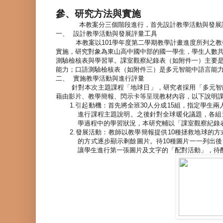
參、研究方法與實施
本教案分三個階段進行，首先設計教學活動與發展
一、
設計教學活動與發展評量工具
本教案以
101
學年度第二學期教學計畫進度所列之教
實施，研究對象為東山高中國中部的國一學生，學生人數
測驗檢核表與學習單。課室觀察紀錄表（如附件一）主要
能力；口語測驗檢核表（如附件三）是多元智能中語言能
二、
實施教學活動與進行評量
針對本次主題課程「地球日」，研究者採用「多元智
藉由影片、教學簡報、閃示卡等呈現教材內容，以下說明
1.
引起動機：首先將全班
30
人分成
15
組，指定學生兩
進行課程主題說明。之後針對全球暖化議題，各組
學過程中的學習狀況，本研究輔以「課室觀察紀錄
2.
發展活動：教師以教學簡報提供
10
種拯救地球的方
的方式逐步顯示剩餘圖片。待
10
種圖片一一列出後
讓學生進行第一張圖片及文字的「配對活動」，待