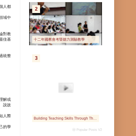
個人都
2
領域中
論對教
最佳基
十二年國教會考暨聽力測驗教學
過統整
3
理解或
、說故
如人際
Building Teaching Skills Through The Interactive Web
己的學
ⓦ Popular Posts V2