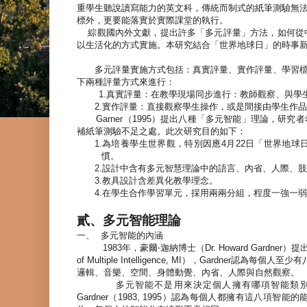
重學生聽說讀寫能力的英文科，傳統而制式的紙筆測驗無
標外，更要能落實於實際課堂的執行。
綜觀國內外文獻，提出許多「多元評量」方法，如何從
以生活化的方式實施。本研究結合「世界地球日」的時事
多元評量實施方式包括：真實評量、實作評量、學習
下兩種評量方式來進行：
1.
真實評量：在教學現場同步進行：教師觀察、與學
2.
實作評量：直接觀察學生操作，或是間接由學生作品
Garner
（
1995
）
提出八種「多元智能」理論，研究者
補紙筆測驗不足之處。此次研究目的如下：
1.
為培養學生世界觀，特別因應
4
月
22
日
「世界地球
慣。
2.
設計中含有多元智慧理論中的語言、內省、人際、肢
3.
教具設計含差異化教學理念。
4.
在學生合作學習單元，採用
兩兩
分組，程度一強一弱
貳、多元智能理論
一、
多元智能的內涵
1983
年，豪爾‧迦納博士（
Dr. Howard Gardner
）提
of Multiple Intelligence, MI
），
Gardner
認為每個人至少有
邏輯、音樂、空間、身體動覺、內省、人際與自然觀察。
多元智能不是用來決定個人擁有哪項智能類
Gardner
（
1983, 1995
）認為每個人都擁有這八項智能的