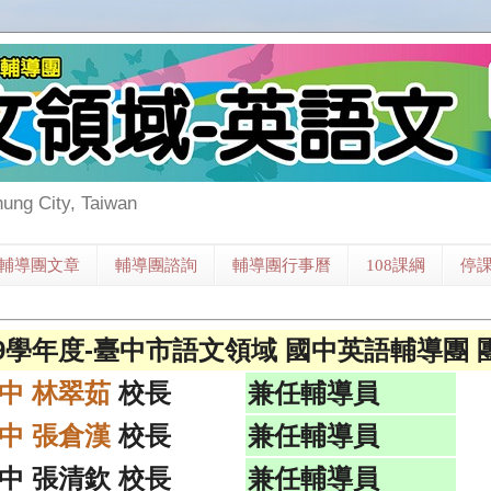
hung City, Taiwan
輔導團文章
輔導團諮詢
輔導團行事曆
108課綱
停
09學年度-臺中市語文領域 國中英語輔導團 
中 林翠茹
校長
兼任輔導員
中 張倉漢
校長
兼任輔導員
中 張清欽 校長
兼任輔導員