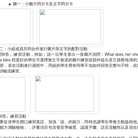
▲
圖一：小圖片閃示卡及文字閃示卡
二：小組成員共同合作進行圖片與文字的配對活動
問與答』練習活動，例如：請一位學生拿出一張圖片詢問：
What does he/ she
a bike.
程度好的學生可選擇無文字敘述的圖片練習或額外提出其它拯救地球的
習，若在活動進行過程中，同組的學生裡有同學不知如何回答完整句子時，此
須輪流練習。
與答』練習活動
要促使學生開口練習英語，加強「說」的能力，同時也讓學生學會主動協助他
能力測驗檢核」，評量項目包含發音準確度、認識字彙、語言流暢性以及現在