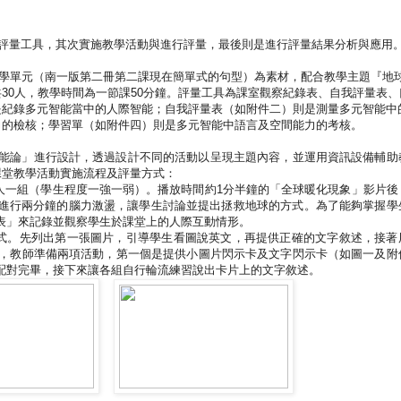
評量工具，其次實施教學活動與進行評量，最後則是進行評量結果分析與應用
學單元（南一版第二冊第二課現在簡單式的句型）為素材，配合教學主題『地
共
30
人，教學時間為一節課
50
分鐘。評量工具為課室觀察紀錄表、自我評量表、
是紀錄多元智能當中的人際智能；自我評量表（如附件二）則是測量多元智能中
力的檢核；學習單（如附件四）則是多元智能中語言及空間能力的考核。
能論」進行設計，透過設計不同的活動以呈現主題內容，並運用資訊設備輔助
課堂教學活動實施流程及評量方式：
人一組（學生程度一強一弱）。播放時間約
1
分半鐘的「全球暖化現象」影片後
進行兩分鐘的腦力激盪，讓學生討論並提出拯救地球的方式。為了能夠掌握學
表」來記錄並觀察學生於課堂上的人際互動情形。
式。先列出第一張圖片，引導學生看圖說英文，再提供正確的文字敘述，接著
，教師準備兩項活動，第一個是提供小圖片閃示卡及文字閃示卡（如圖一及附
配對完畢，接下來讓各組自行輪流練習說出卡片上的文字敘述。