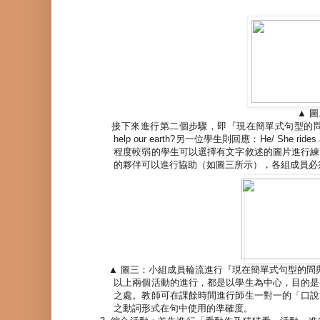
▲
圖
接下來進行第二個步驟，即『現在簡單式句型的
help our earth?
另一位學生則回應：
He/ She rides 
程度較弱的學生可以選擇有文字敘述的圖片進行練
的夥伴可以進行協助（如圖三所示），各組成員必
▲
圖三：小組成員輪流進行『現在簡單式句型的問
以上兩個活動的進行，都是以學生為中心，目的是
之處。教師可在課餘時間進行師生一對一的「口說
之動詞形式在句中使用的準確度。