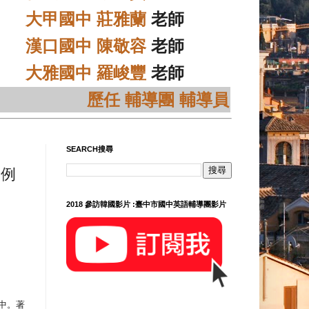
大甲國中 莊雅蘭
老師
漢口國中 陳敬容
老師
大雅國中 羅峻豐
老師
歷任 輔導團 輔導員
SEARCH搜尋
為例
2018 參訪韓國影片 :臺中市國中英語輔導團影片
中。著