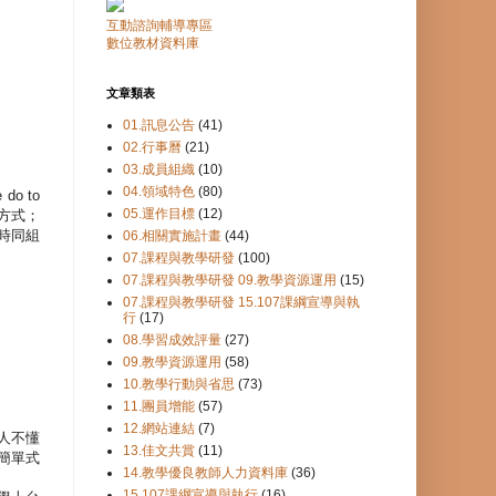
互動諮詢輔導專區
數位教材資料庫
文章類表
01.訊息公告
(41)
02.行事曆
(21)
03.成員組織
(10)
04.領域特色
(80)
 do to
05.運作目標
(12)
方式；
時同組
06.相關實施計畫
(44)
07.課程與教學研發
(100)
07.課程與教學研發 09.教學資源運用
(15)
07.課程與教學研發 15.107課綱宣導與執
行
(17)
08.學習成效評量
(27)
09.教學資源運用
(58)
10.教學行動與省思
(73)
11.團員增能
(57)
12.網站連結
(7)
人不懂
13.佳文共賞
(11)
簡單式
14.教學優良教師人力資料庫
(36)
15.107課綱宣導與執行
(16)