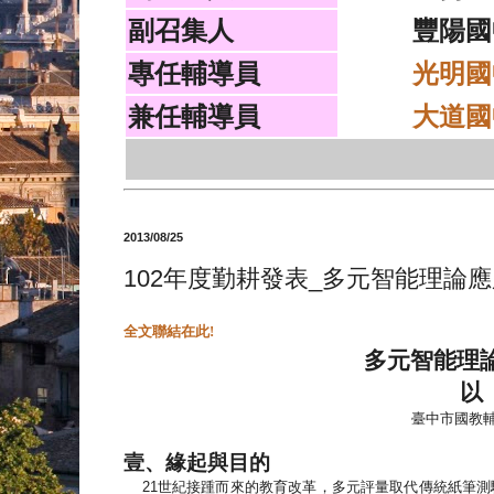
副召集人
豐陽國
專任輔導員
光明國
兼任輔導員
大道國
2013/08/25
102年度勤耕發表_多元智能理論應
全文聯結在此!
多元智能理
以
臺中市國教
壹、緣起與目的
21
世紀接踵而來的教育改革，多元評量取代傳統紙筆測