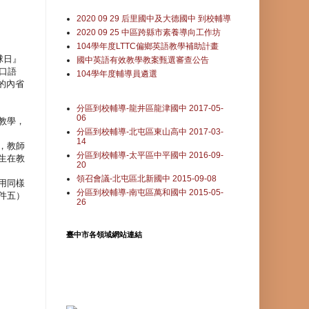
2020 09 29 后里國中及大德國中 到校輔導
2020 09 25 中區跨縣市素養導向工作坊
。
104學年度LTTC偏鄉英語教學補助計畫
球日』
國中英語有效教學教案甄選審查公告
口語
104學年度輔導員遴選
的內省
分區到校輔導-龍井區龍津國中 2017-05-
06
教學，
分區到校輔導-北屯區東山高中 2017-03-
14
，教師
分區到校輔導-太平區中平國中 2016-09-
生在教
20
領召會議-北屯區北新國中 2015-09-08
用同樣
分區到校輔導-南屯區萬和國中 2015-05-
件五）
26
臺中市各領域網站連結