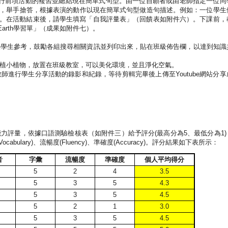
行前項活動的複習並總結現在簡單式句型。由一位自願者或由老師指定一位同
，舉手搶答，根據表演的動作以現在簡單式句型做造句描述。例如：一位學生
。在活動結束後，請學生填寫「自我評量表」（回饋表如附件六）。下課前，
Earth
學習單」（成果如附件七）。
供學生參考，鼓勵各組搜尋相關資訊並列印出來，貼在班級佈告欄，以達到知識
植小植物，放置在班級教室，可以美化環境，並且淨化空氣。
教師進行學生分享活動的錄影和紀錄，等待剪輯完畢後上傳至
Youtube
網站分享
能力評量，依據口語測驗檢核表（如附件三）給予評分
(
最高分為
5
、最低分為
1)
Vocabulary)
、流暢度
(Fluency)
、準確度
(Accuracy)
。評分結果如下表所示：
音
字彙
流暢度
準確度
個人平均得分
5
2
4
3.5
5
3
5
4.3
5
3
5
4.5
5
2
1
3.0
5
3
5
4.5