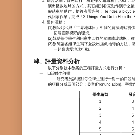
3.
綜合活動：首先進行「看動作及猜猜看」活動，進
演出拯救地球的方式，其它組別看完動作演示之後
腳踏車的動作，搶答者需造句：
He rides a bicycle
代回家作業，完成「
3 Things You Do to Help the 
4.
延伸活動：
(1)
教師列出與「世界地球日」相關的資源網站提
拓展國際視野的理想。
(2)
鼓勵每位學生利用家中回收的塑膠或玻璃瓶，種
(3)
教師請各組學生寫下並說出拯救地球的方法，
一起響應愛地球行動。
肆、評量資料分析
以下分別就本教案的三種評量方式進行分析：
一、口說能力評量
研究者於課後對每位學生進行一對一的口說
的項目分成四個部分：發音
(Pronunciation)
、字彙
(
學生編號
發
1
3
2
4
3
5
4
4
5
5