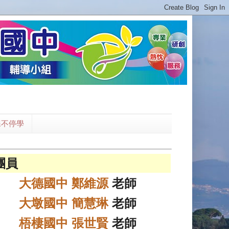
課不停學
團員
大德國中 鄭維源
老師
大墩國中 簡慧琳
老師
梧棲國中 張世賢
老師