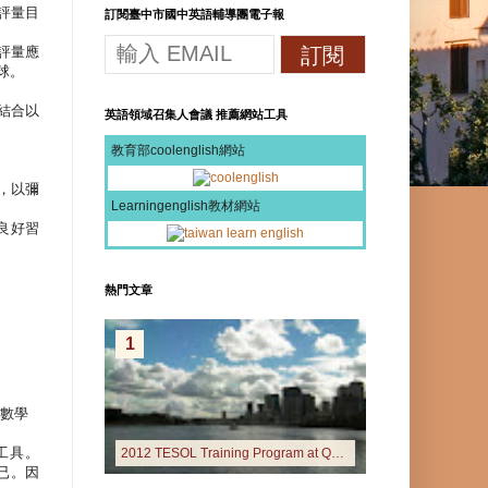
評量目
訂閱臺中市國中英語輔導團電子報
評量應
球。
結合以
英語領域召集人會議 推薦網站工具
教育部coolenglish網站
，以彌
Learningenglish教材網站
良好習
熱門文章
1
數學
工具。
2012 TESOL Training Program at Queensland University of Technology
已。因