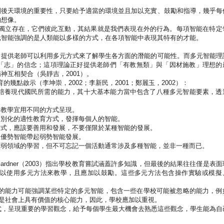
調後天環境的重要性，只要給予適當的環境並且加以充實、鼓勵和指導，幾乎每
的想像。
獨立存在，它們彼此互動，其結果就是我們表現在外的行為。每項智能在特定
元智能強調的是人類能以多樣的方式，在各項智能中表現其特有的才能。
，提供老師可以利用多元方式來了解學生各方面的潛能的可能性。而多元智能理
「志」的信念；這項理論正好提供老師們「有教無類」與「因材施教」理想的
精神互相契合（吳靜吉，
2001
）。
育的幾點啟示（李坤崇，
2002
；李新民，
2001
；鄭麗玉，
2002
）：
培養現代國民所需的能力，其十大基本能力當中包含了八種多元智能要素，透
，教學宜用不同的方式呈現。
個別化的適性教育方式，發揮每個人的智能。
方式，應該要善用和發展，不要僅限於某種智能的發展。
生優勢智能帶起弱勢智能發展。
較弱領域的學習，但不可忘記一個活動通常涉及多種智能，並非一種而已。
ardner
（
2003
）指出學校教育嘗試涵蓋許多知識，但最後的結果往往僅是表面
以使用多元方法來教學，且應加以鼓勵。這些多元方法包含操作實驗或模擬
的能力可能強調某些特定的多元智能，包含一些在學校可能被忽略的能力，例
是社會上具有價值的核心能力，因此，學校應加以重視。
式，呈現重要的學習觀念，給予每個學生最大機會去熟悉這些觀念，學生能為自